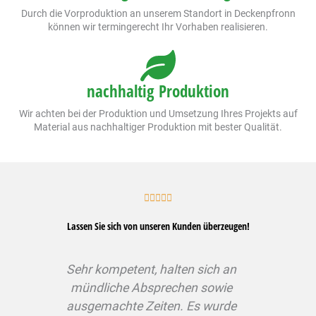
Durch die Vorproduktion an unserem Standort in Deckenpfronn
können wir termingerecht Ihr Vorhaben realisieren.
nachhaltig Produktion
Wir achten bei der Produktion und Umsetzung Ihres Projekts auf
Material aus nachhaltiger Produktion mit bester Qualität.
Bewertet





mit
Lassen Sie sich von unseren Kunden überzeugen!
5
von
5
Sehr kompetent, halten sich an
Uns
mündliche Absprechen sowie
wu
ausgemachte Zeiten. Es wurde
Ha