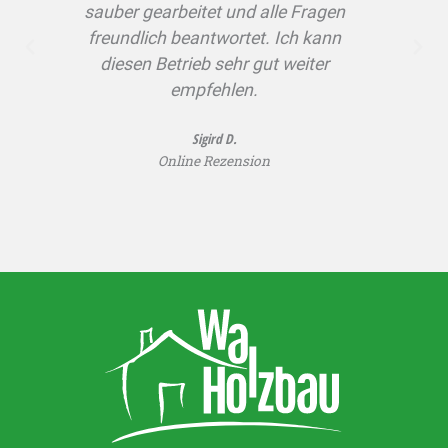
sauber gearbeitet und alle Fragen
folg
freundlich beantwortet. Ich kann
diesen Betrieb sehr gut weiter
empfehlen.
Sigird D.
Online Rezension